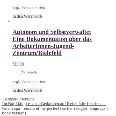
zzgl.
Versandkosten
In den Warenkorb
Autonom und Selbstverwaltet
Eine Dokumentation über das
ArbeiterInnen-Jugend-
Zentrum/Bielefeld
€
10,00
inkl. 7% MwSt.
zzgl.
Versandkosten
In den Warenkorb
Bernhard Montjoie:
Im Kopf fängt es an – Gedanken auf Reise
Julie Henderson:
Guruyoga – emails of my perfect teacher (English language e-
book version)