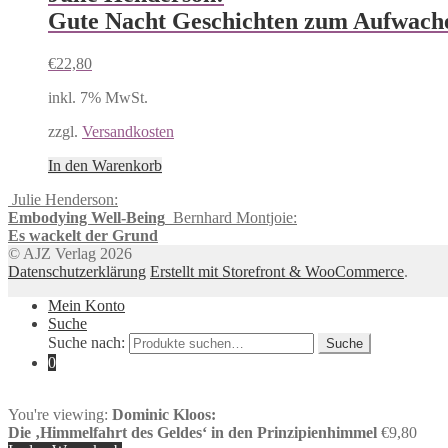
Gute Nacht Geschichten zum Aufwach
€
22,80
inkl. 7% MwSt.
zzgl.
Versandkosten
In den Warenkorb
Julie Henderson:
Embodying Well-Being
Bernhard Montjoie:
Es wackelt der Grund
© AJZ Verlag 2026
Datenschutzerklärung
Erstellt mit Storefront & WooCommerce
.
Mein Konto
Suche
Suche nach:
Suche
0
You're viewing:
Dominic Kloos:
Die ‚Himmelfahrt des Geldes‘ in den Prinzipienhimmel
€
9,80