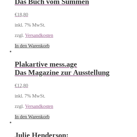
Das Buch vom Summen
€
18,80
inkl. 7% MwSt.
zzgl.
Versandkosten
In den Warenkorb
Plakartive mess.age
Das Magazine zur Ausstellung
€
12,80
inkl. 7% MwSt.
zzgl.
Versandkosten
In den Warenkorb
Julie Henderson: