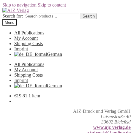
Skip to navigation
Skip to content
Search for:
Search
Menu
All Publications
My Account
Shipping Costs
Imprint
German
All Publications
My Account
Shipping Costs
Imprint
German
€
19,81
1 item
AJZ-Druck und Verlag GmbH
Luisenstraße 40
33602 Bielefeld
www.ajz-verlag.de
ajzdruck@t-online.de