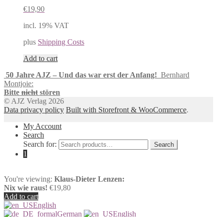
€
19,90
incl. 19% VAT
plus
Shipping Costs
Add to cart
50 Jahre AJZ – Und das war erst der Anfang!
Bernhard
Montjoie:
Bitte
nicht
stören
© AJZ Verlag 2026
Data privacy policy
Built with Storefront & WooCommerce
.
My Account
Search
Search for:
Search
1
You're viewing:
Klaus-Dieter Lenzen:
Nix wie raus!
€
19,80
Add to cart
English
German
English